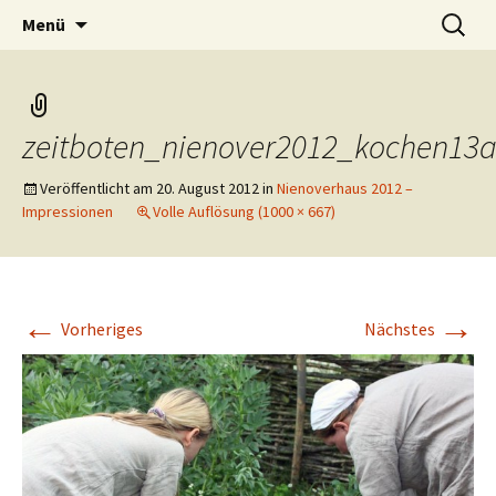
Das weblog der Zeitboten
Zum
Suchen
Zeitbotenblog
Menü
Inhalt
nach:
springen
zeitboten_nienover2012_kochen13
Veröffentlicht am
20. August 2012
in
Nienoverhaus 2012 –
Impressionen
Volle Auflösung (1000 × 667)
←
→
Vorheriges
Nächstes