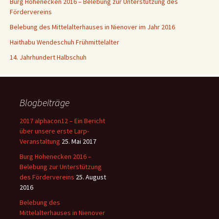
Burg Hohenecken 2016 – Belebung zur Unterstützung des
Fördervereins
Belebung des Mittelalterhauses in Nienover im Jahr 2016
Haithabu Wendeschuh Frühmittelalter
14. Jahrhundert Halbschuh
Blogbeiträge
2017 alphacon12 – Ein Bericht
über unsere erste Larp-
Veranstaltung
25. Mai 2017
Burg Hohenecken 2016 –
Belebung zur Unterstützung
des Fördervereins
25. August
2016
Belebung des
Mittelalterhauses in Nienover