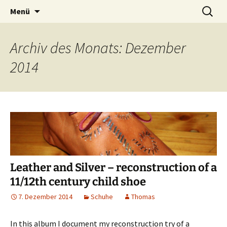
Das weblog der Zeitboten
Zum
Suchen
Zeitbotenblog
Menü
Inhalt
nach:
springen
Archiv des Monats: Dezember
2014
Leather and Silver – reconstruction of a
11/12th century child shoe
7. Dezember 2014
Schuhe
Thomas
In this album I document my reconstruction try of a