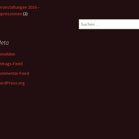
eranstaltungen 2016 –
mpressionen
(2)
Suchen
nach:
eta
nmelden
intrags-Feed
ommentar-Feed
ordPress.org