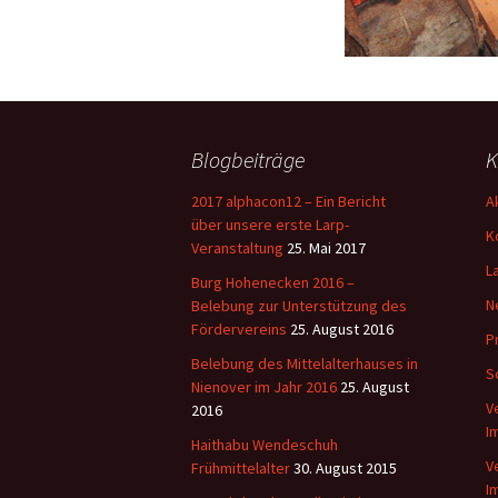
Blogbeiträge
K
2017 alphacon12 – Ein Bericht
A
über unsere erste Larp-
K
Veranstaltung
25. Mai 2017
L
Burg Hohenecken 2016 –
N
Belebung zur Unterstützung des
Fördervereins
25. August 2016
P
Belebung des Mittelalterhauses in
S
Nienover im Jahr 2016
25. August
V
2016
I
Haithabu Wendeschuh
V
Frühmittelalter
30. August 2015
I