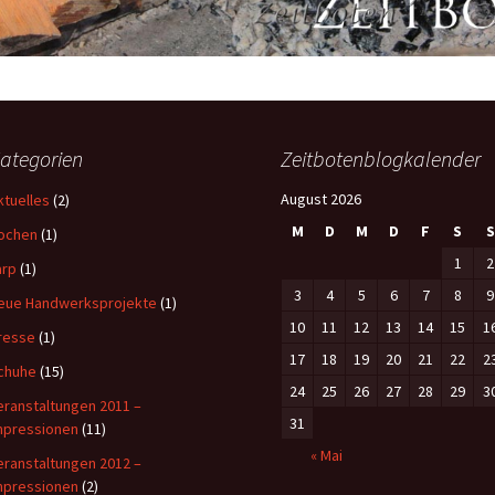
ategorien
Zeitbotenblogkalender
August 2026
ktuelles
(2)
M
D
M
D
F
S
S
ochen
(1)
1
2
arp
(1)
3
4
5
6
7
8
9
eue Handwerksprojekte
(1)
10
11
12
13
14
15
1
resse
(1)
17
18
19
20
21
22
2
chuhe
(15)
24
25
26
27
28
29
3
eranstaltungen 2011 –
31
mpressionen
(11)
« Mai
eranstaltungen 2012 –
mpressionen
(2)