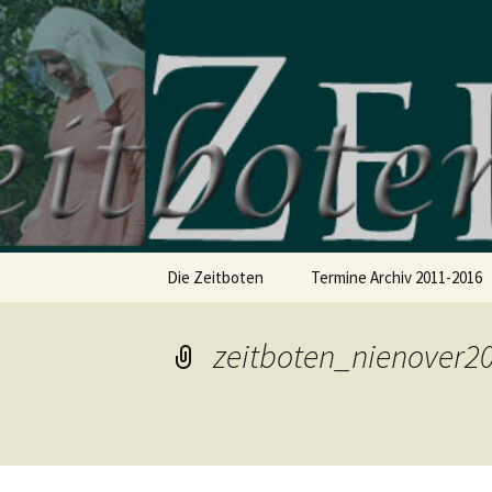
Das weblog der Zeitboten
Zum
Inhalt
springen
Zeitboten
Die Zeitboten
Termine Archiv 2011-2016
zeitboten_nienover2