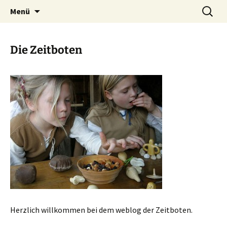
Das weblog der Zeitboten
Zum
Suchen
Zeitbotenblog
Menü
Inhalt
nach:
springen
Die Zeitboten
Herzlich willkommen bei dem weblog der Zeitboten.