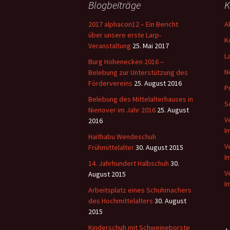
Blogbeiträge
K
2017 alphacon12 – Ein Bericht
A
über unsere erste Larp-
K
Veranstaltung
25. Mai 2017
L
Burg Hohenecken 2016 –
N
Belebung zur Unterstützung des
Fördervereins
25. August 2016
P
Belebung des Mittelalterhauses in
S
Nienover im Jahr 2016
25. August
V
2016
I
Haithabu Wendeschuh
V
Frühmittelalter
30. August 2015
I
14. Jahrhundert Halbschuh
30.
V
August 2015
I
Arbeitsplatz eines Schuhmachers
des Hochmittelalters
30. August
2015
Kinderschuh mit Schweineborste