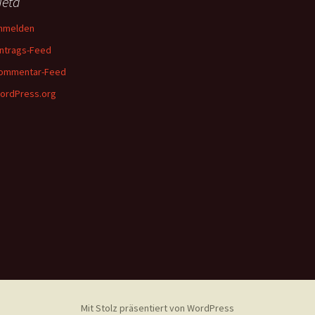
eta
nmelden
intrags-Feed
ommentar-Feed
ordPress.org
Mit Stolz präsentiert von WordPress