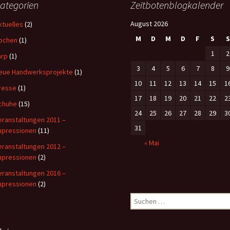
ategorien
Zeitbotenblogkalender
August 2026
ktuelles
(2)
M
D
M
D
F
S
S
ochen
(1)
1
2
arp
(1)
3
4
5
6
7
8
9
eue Handwerksprojekte
(1)
10
11
12
13
14
15
1
resse
(1)
17
18
19
20
21
22
2
chuhe
(15)
24
25
26
27
28
29
3
eranstaltungen 2011 –
31
mpressionen
(11)
« Mai
eranstaltungen 2012 –
mpressionen
(2)
eranstaltungen 2016 –
mpressionen
(2)
Suchen
nach: