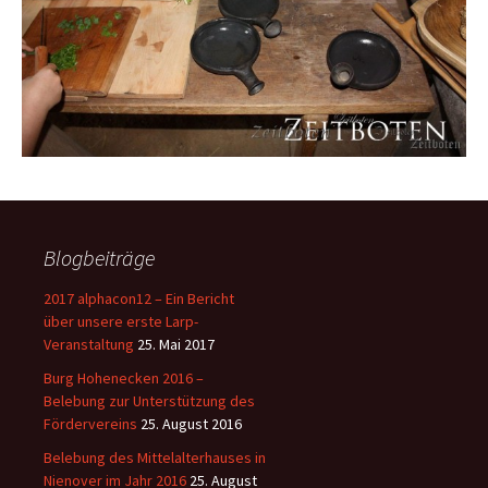
Blogbeiträge
2017 alphacon12 – Ein Bericht
über unsere erste Larp-
Veranstaltung
25. Mai 2017
Burg Hohenecken 2016 –
Belebung zur Unterstützung des
Fördervereins
25. August 2016
Belebung des Mittelalterhauses in
Nienover im Jahr 2016
25. August