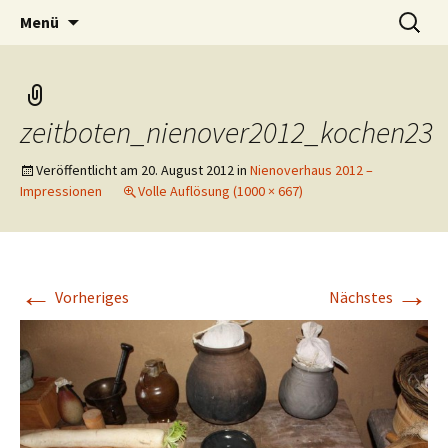
Das weblog der Zeitboten
Zum
Suchen
Zeitbotenblog
Menü
Inhalt
nach:
springen
zeitboten_nienover2012_kochen23
Veröffentlicht am
20. August 2012
in
Nienoverhaus 2012 –
Impressionen
Volle Auflösung (1000 × 667)
←
→
Vorheriges
Nächstes