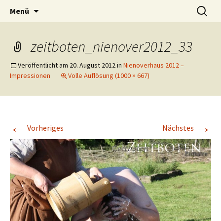
Das weblog der Zeitboten
Zum
Suchen
Zeitbotenblog
Menü
Inhalt
nach:
springen
zeitboten_nienover2012_33
Veröffentlicht am
20. August 2012
in
Nienoverhaus 2012 –
Impressionen
Volle Auflösung (1000 × 667)
←
→
Vorheriges
Nächstes