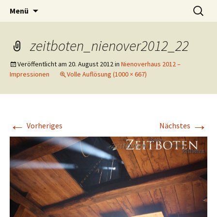
Das weblog der Zeitboten
Zum
Suchen
Zeitbotenblog
Menü
Inhalt
nach:
springen
zeitboten_nienover2012_22
Veröffentlicht am
20. August 2012
in
Nienoverhaus 2012 –
Impressionen
Volle Auflösung (1000 × 667)
←
→
Vorheriges
Nächstes