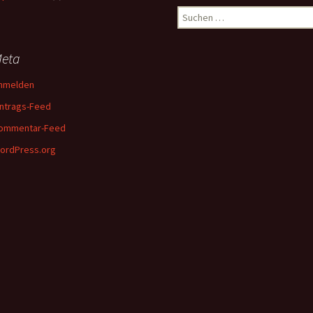
Suchen
nach:
eta
nmelden
intrags-Feed
ommentar-Feed
ordPress.org