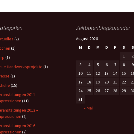
ategorien
Zeitbotenblogkalender
August 2026
ktuelles
(2)
M
D
M
D
F
S
S
ochen
(1)
1
2
arp
(1)
3
4
5
6
7
8
9
eue Handwerksprojekte
(1)
10
11
12
13
14
15
1
resse
(1)
17
18
19
20
21
22
2
chuhe
(15)
24
25
26
27
28
29
3
eranstaltungen 2011 –
31
mpressionen
(11)
« Mai
eranstaltungen 2012 –
mpressionen
(2)
eranstaltungen 2016 –
mpressionen
(2)