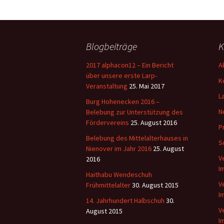
Blogbeiträge
K
2017 alphacon12 – Ein Bericht
A
über unsere erste Larp-
K
Veranstaltung
25. Mai 2017
L
Burg Hohenecken 2016 –
N
Belebung zur Unterstützung des
Fördervereins
25. August 2016
P
Belebung des Mittelalterhauses in
S
Nienover im Jahr 2016
25. August
V
2016
I
Haithabu Wendeschuh
V
Frühmittelalter
30. August 2015
I
14. Jahrhundert Halbschuh
30.
V
August 2015
I