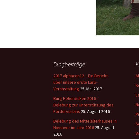
Blogbeiträge
K
2017 alphacon12 – Ein Bericht
A
über unsere erste Larp-
K
Veranstaltung
25. Mai 2017
L
Burg Hohenecken 2016 –
N
Belebung zur Unterstützung des
Fördervereins
25. August 2016
P
Belebung des Mittelalterhauses in
S
Nienover im Jahr 2016
25. August
V
2016