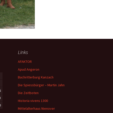
Links
AFAKTOR
Apud Angeron
Bachritterburg Kanzach
Die Spiessbürger – Martin Jahn
6
Die Zeitboten
3
Historia vivens 1300
0
Mittelalterhaus Nienover