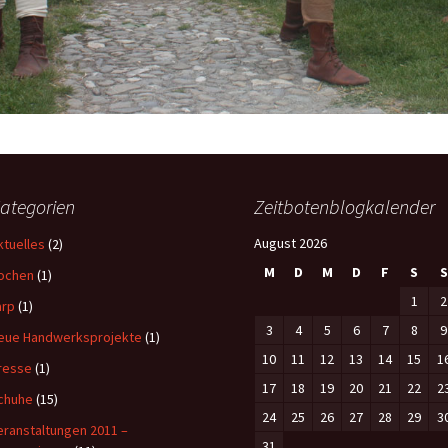
ategorien
Zeitbotenblogkalender
August 2026
ktuelles
(2)
M
D
M
D
F
S
S
ochen
(1)
1
2
arp
(1)
3
4
5
6
7
8
9
eue Handwerksprojekte
(1)
10
11
12
13
14
15
1
resse
(1)
17
18
19
20
21
22
2
chuhe
(15)
24
25
26
27
28
29
3
eranstaltungen 2011 –
31