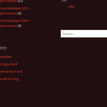
mpressionen
(11)
« Mai
eranstaltungen 2012 –
mpressionen
(2)
eranstaltungen 2016 –
mpressionen
(2)
Suchen
nach:
eta
nmelden
intrags-Feed
ommentar-Feed
ordPress.org